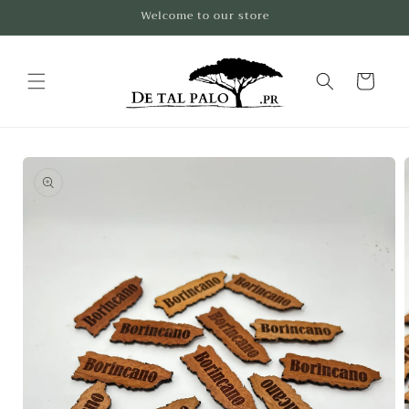
Ir
Welcome to our store
directamente
al contenido
Carrito
Ir
directamente
a la
información
del producto