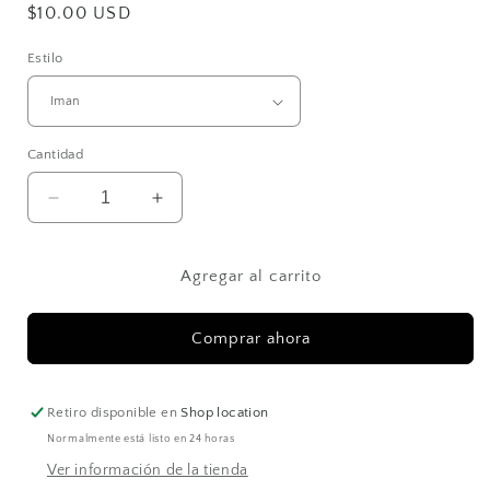
Precio
$10.00 USD
habitual
Estilo
Cantidad
Reducir
Aumentar
cantidad
cantidad
para
para
Mapitas
Mapitas
Agregar al carrito
“Borincano”
“Borincano”
Comprar ahora
Retiro disponible en
Shop location
Normalmente está listo en 24 horas
Ver información de la tienda